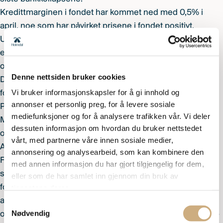
Kredittmarginen i fondet har kommet ned med 0,5% i
april, noe som har påvirket prisene i fondet positivt.
Utover dette bidro vår posisjon i
Mime positivt med 1,5%
etter at selskapet ble kjøpt opp av det nederlandske
oljeselskapet Kistos.
Denne nettsiden bruker cookies
Den siste måneden har det vært flere positive nyheter i
Vi bruker informasjonskapsler for å gi innhold og
fondet, inkludert innfrielse av lån før tiden fra Modex og
annonser et personlig preg, for å levere sosiale
PatientSky. Vi har vektet opp våre possisjoner i Link
mediefunksjoner og for å analysere trafikken vår. Vi deler
Mobility, sikret gjeld i Floatel, Kistefos, Odfjell Technology
dessuten informasjon om hvordan du bruker nettstedet
og Seapeak (Teekay LNG), samt sikret gjeld i Norwegian
vårt, med partnerne våre innen sosiale medier,
Air Shuttle.
annonsering og analysearbeid, som kan kombinere den
Fondet har fått aksjer i offshorerederiet «nye DOF». Vi
med annen informasjon du har gjort tilgjengelig for dem,
sitter med A og B aksjer samt et lån med forfall i 2027. Vi
eller som de har samlet inn gjennom din bruk av
forventer børsnotering før sommeren. Vi verdsetter B-
tjenestene deres.
aksjene til en betydelig rabatt sammenlignet med der de
Samtykkevalg
Nødvendig
omsettelige A aksjene handles, ettersom vi har en lockup