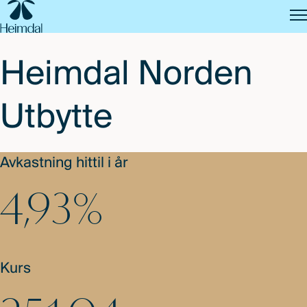
SKIP
TO
MAIN
CONTENT
Heimdal Norden
Utbytte
Avkastning hittil i år
4,93%
Kurs