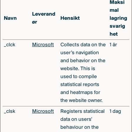
Maksi
mal
Leverand
Navn
Hensikt
lagring
ør
svarig
het
_clck
Microsoft
Collects data on the
1 år
user’s navigation
and behavior on the
website. This is
used to compile
statistical reports
and heatmaps for
the website owner.
_clsk
Microsoft
Registers statistical
1 dag
data on users'
behaviour on the