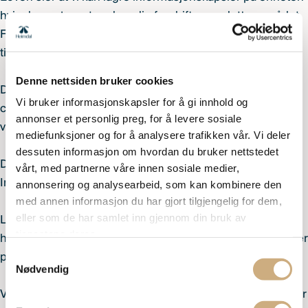
hvis de er strengt nødvendig for driften av dette området.
For alle andre typer informasjonskapsler trenger vi din
tillatelse.
Denne nettsiden bruker cookies
Dette nettstedet bruker forskjellige typer cookies. Noen
Vi bruker informasjonskapsler for å gi innhold og
cookies er lagt inn av tredjeparts tjenester som vises på
annonser et personlig preg, for å levere sosiale
våre sider.
mediefunksjoner og for å analysere trafikken vår. Vi deler
dessuten informasjon om hvordan du bruker nettstedet
Du kan endre eller oppheve ditt samtykke via
vårt, med partnerne våre innen sosiale medier,
Informasjonskapselerkæring på nettstedet vårt.
annonsering og analysearbeid, som kan kombinere den
med annen informasjon du har gjort tilgjengelig for dem,
eller som de har samlet inn gjennom din bruk av
Les våre Retningslinjer for personvern for å lære mer om
tjenestene deres.
hvem vi er, hvordan du kan nå oss og hvordan vi behandler
Samtykkevalg
personlig data.
Nødvendig
Vennligst oppgi din samtykke-ID og dato for henvendelser