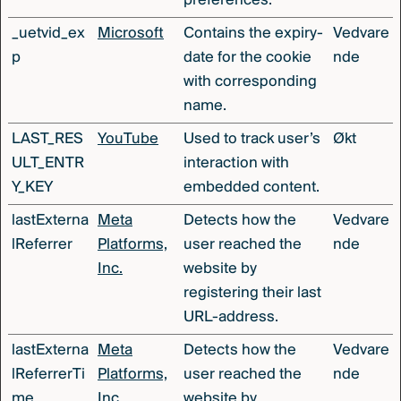
preferences.
_uetvid_ex
Microsoft
Contains the expiry-
Vedvare
p
date for the cookie
nde
with corresponding
name.
LAST_RES
YouTube
Used to track user’s
Økt
ULT_ENTR
interaction with
Y_KEY
embedded content.
lastExterna
Meta
Detects how the
Vedvare
lReferrer
Platforms,
user reached the
nde
Inc.
website by
registering their last
URL-address.
lastExterna
Meta
Detects how the
Vedvare
lReferrerTi
Platforms,
user reached the
nde
me
Inc.
website by