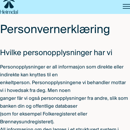
SKIP
TO
MAIN
CONTENT
Personvernerklæring
Hvilke personopplysninger har vi
Personopplysninger er all informasjon som direkte eller
indirekte kan knyttes til en
enkeltperson. Personopplysningene vi behandler mottar
vi i hovedsak fra deg. Men noen
ganger får vi også personopplysninger fra andre, slik som
banken din og offentlige databaser
(som for eksempel Folkeregisteret eller
Brønnøysundregisteret).
All informasjon om deg lagres i et strukturert system i