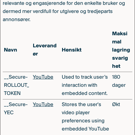
relevante og engasjerende for den enkelte bruker og
dermed mer verdifull for utgivere og tredjeparts
annonsører.
Maksi
mal
Leverand
Navn
Hensikt
lagring
ør
svarig
het
__Secure-
YouTube
Used to track user’s
180
ROLLOUT_
interaction with
dager
TOKEN
embedded content.
__Secure-
YouTube
Stores the user's
Økt
YEC
video player
preferences using
embedded YouTube