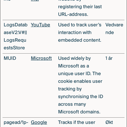
registering their last
URL-address.
LogsDatab
YouTube
Used to track user’s
Vedvare
aseV2:V#||
interaction with
nde
LogsRequ
embedded content.
estsStore
MUID
Microsoft
Used widely by
1 år
Microsoft as a
unique user ID. The
cookie enables user
tracking by
synchronising the ID
across many
Microsoft domains.
pagead/1p-
Google
Tracks if the user
Økt