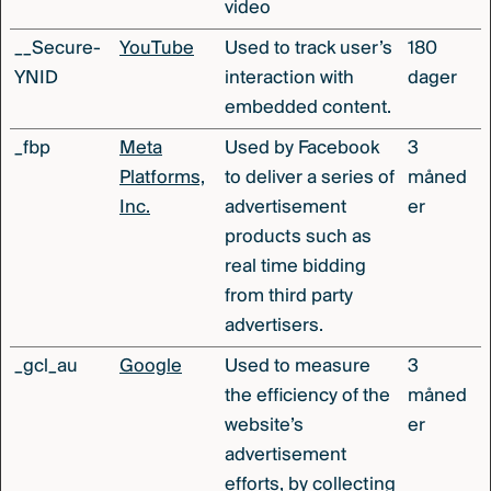
video
__Secure-
YouTube
Used to track user’s
180
YNID
interaction with
dager
embedded content.
_fbp
Meta
Used by Facebook
3
Platforms,
to deliver a series of
måned
Inc.
advertisement
er
products such as
real time bidding
from third party
advertisers.
_gcl_au
Google
Used to measure
3
the efficiency of the
måned
website’s
er
advertisement
efforts, by collecting