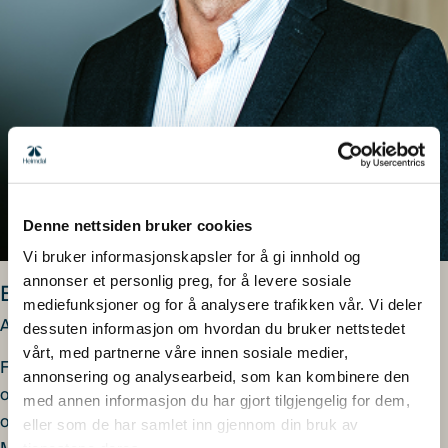
Denne nettsiden bruker cookies
Vi bruker informasjonskapsler for å gi innhold og
annonser et personlig preg, for å levere sosiale
Erik Hagerup
mediefunksjoner og for å analysere trafikken vår. Vi deler
Ansvarlig forvalter
dessuten informasjon om hvordan du bruker nettstedet
vårt, med partnerne våre innen sosiale medier,
Forvalter for Heimdal Høyrente, Heimdal Høyrente Pluss
annonsering og analysearbeid, som kan kombinere den
og Heimdal Likviditet, med tidligere erfaring som både
med annen informasjon du har gjort tilgjengelig for dem,
obligasjons- og aksjemegler i DNB Markets, SpareBank 1
eller som de har samlet inn gjennom din bruk av