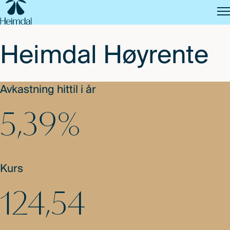
SKIP
TO
MAIN
CONTENT
Heimdal Høyrente
Avkastning hittil i år
5,39%
Kurs
124,54