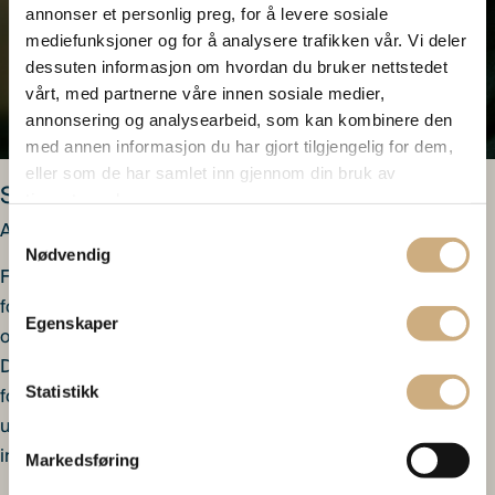
annonser et personlig preg, for å levere sosiale
mediefunksjoner og for å analysere trafikken vår. Vi deler
dessuten informasjon om hvordan du bruker nettstedet
vårt, med partnerne våre innen sosiale medier,
annonsering og analysearbeid, som kan kombinere den
med annen informasjon du har gjort tilgjengelig for dem,
eller som de har samlet inn gjennom din bruk av
Sigurd Klev
tjenestene deres.
Ansvarlig forvalter
Samtykkevalg
Nødvendig
Forvalter for Heimdal Utbytte med tidligere erfaring som
forvalter og investeringsdirektør i Landkreditt Forvaltning
Egenskaper
og bakgrunn som finansjournalist i Finansavisen og
Dagens Næringsliv. Lang erfaring fra analyse og
Statistikk
forvaltning i aksjemarkedene, særlig innenfor
utbytteinvesteringer, og tydelig formidling av
investeringsstrategier.
Markedsføring