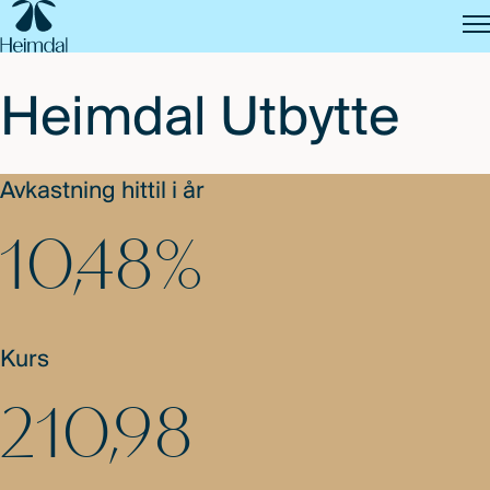
SKIP
TO
MAIN
CONTENT
Heimdal Utbytte
Avkastning hittil i år
10,48%
Kurs
210,98