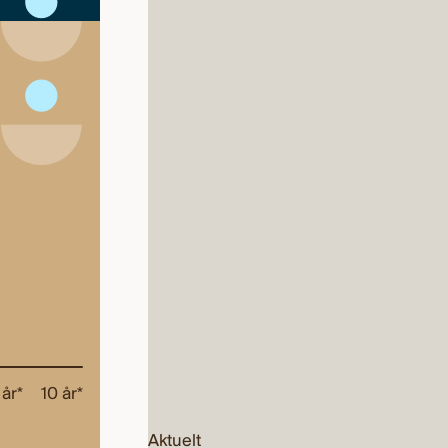
Ta del i verdiutviklingen i
det nordiske
høyrentemarkedet.
5,39%
 år*
10 år*
I år
1 år
3 år*
5 år*
10 år*
Kursdato 06.08.2026
Aktuelt