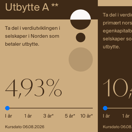
Utbytte A **
Ta del i verdi
primært nors
Ta del i verdiutviklingen i
egenkapitalb
selskaper i Norden som
selskaper so
betaler utbytte.
utbytte.
4,93%
10
I år
1 år
3 år*
5 år*
10 år*
I år
1 år
Kursdato 06.08.2026
Kursdato 06.08