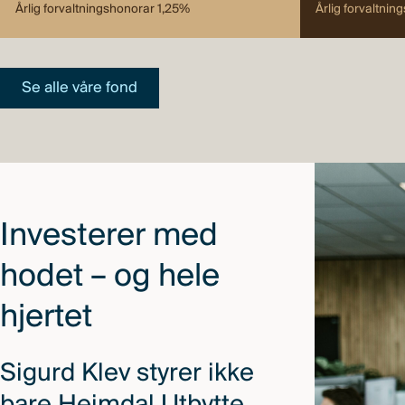
Årlig forvaltningshonorar 1,25%
Årlig forvaltni
Se alle våre fond
Investerer med
hodet – og hele
hjertet
Sigurd Klev styrer ikke