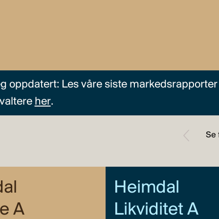
g oppdatert: Les våre siste markedsrapporter 
rvaltere
her
.
al
Heimdal
te A
Likviditet A