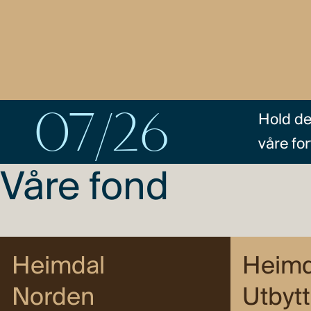
07/26
Hold de
våre fo
Våre fond
Heimdal
Heimd
Norden
Utbyt