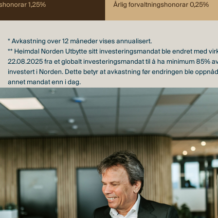
ngshonorar 1,25%
Årlig forvaltningshonorar 0,25%
* Avkastning over 12 måneder vises annualisert.
** Heimdal Norden Utbytte sitt investeringsmandat ble endret med virk
22.08.2025 fra et globalt investeringsmandat til å ha minimum 85% a
investert i Norden. Dette betyr at avkastning før endringen ble oppnå
annet mandat enn i dag.