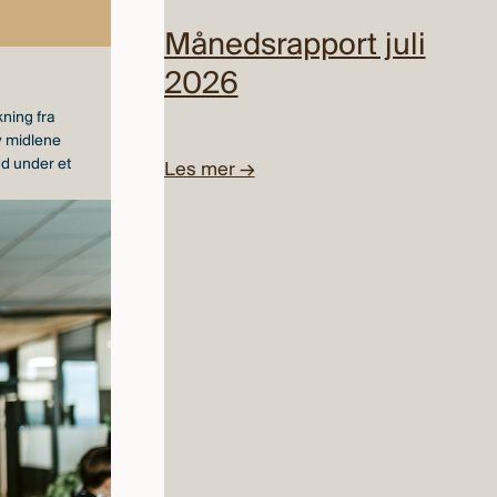
Årlig forvaltningshonorar 0,85%
Månedsrapport juli
2026
ning fra
v midlene
dd under et
Les mer →