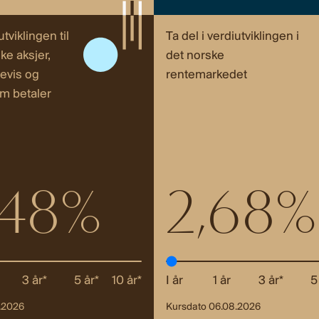
utviklingen til
Ta del i verdiutviklingen i
ke aksjer,
det norske
evis og
rentemarkedet
m betaler
,48%
2,68%
3 år*
5 år*
10 år*
I år
1 år
3 år*
5
.2026
Kursdato 06.08.2026