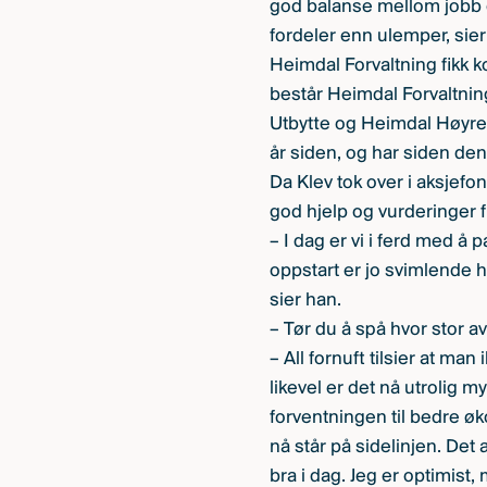
god balanse mellom jobb og 
fordeler enn ulemper, sier
Heimdal Forvaltning fikk ko
består Heimdal Forvaltnin
Utbytte og Heimdal Høyren
år siden, og har siden de
Da Klev tok over i aksjefon
god hjelp og vurderinger fr
– I dag er vi i ferd med å
oppstart er jo svimlende h
sier han.
– Tør du å spå hvor stor a
– All fornuft tilsier at ma
likevel er det nå utrolig 
forventningen til bedre ø
nå står på sidelinjen. Det a
bra i dag. Jeg er optimist