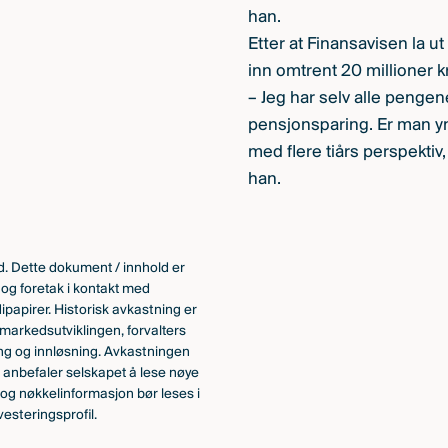
han.
Etter at Finansavisen la ut
inn omtrent 20 millioner k
– Jeg har selv alle pengen
pensjonsparing. Er man y
med flere tiårs perspektiv,
han.
. Dette dokument / innhold er
r og foretak i kontakt med
ipapirer. Historisk avkastning er
 markedsutviklingen, forvalters
ing og innløsning. Avkastningen
nd anbefaler selskapet å lese nøye
 og nøkkelinformasjon bør leses i
esteringsprofil.