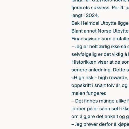
langt i år. Utbyttefondene 
fjorårets suksess. Per 4. 
langt i 2024.
Bak Heimdal Utbytte ligge
Blant annet Norse Utbytt
Finansavisen som omtalte 
– Jeg er helt ærlig ikke s
selvfølgelig er det viktig
Historikken viser at de so
senere anledning. Dette sk
«High risk – high reward»
oppskrift i snart tolv år, 
malen fungerer.
– Det finnes mange ulike f
jobber på er sånn sett ikk
om å gjøre det enkelt og g
– Jeg prøver derfor å kjøp