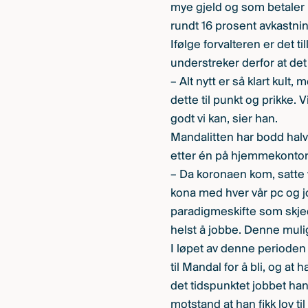
mye gjeld og som betaler ut
rundt 16 prosent avkastning
Ifølge forvalteren er det t
understreker derfor at det 
– Alt nytt er så klart kult,
dette til punkt og prikke. 
godt vi kan, sier han.
Mandalitten har bodd halv
etter én på hjemmekontor, 
– Da koronaen kom, satte v
kona med hver vår pc og jo
paradigmeskifte som skjed
helst å jobbe. Denne mulig
I løpet av denne perioden 
til Mandal for å bli, og a
det tidspunktet jobbet han 
motstand at han fikk lov til