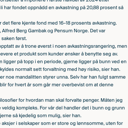
fortsetter å imponere i første halvdel av 2024 etter
juli har fondet oppnådd en avkastning på 20,88 prosent så
r det flere kjente fond med 16–18 prosents avkastning.
e, Alfred Berg Gambak og Pensum Norge. Det var
saken først.
å opptatt av å trone øverst i noen avkastningsrangering, men
 å levere et produkt som kunder ønsker å benytte seg av.
m ligger på topp i en periode, gjerne ligger på bunn ved en
yldes normalt sett forvaltning med høy risiko, sier han.
, er noe mandalitten styrer unna. Selv har han fulgt samme
og blir for hvert år som går mer overbevist om at denne
ilosofier for hvordan man skal forvalte penger. Måten jeg
e veldig kompleks. For vår del handler det i bunn og grunn
jerne så kjedelig som mulig, sier han.
e aksjer i selskaper som er store og lønnsomme, uten for