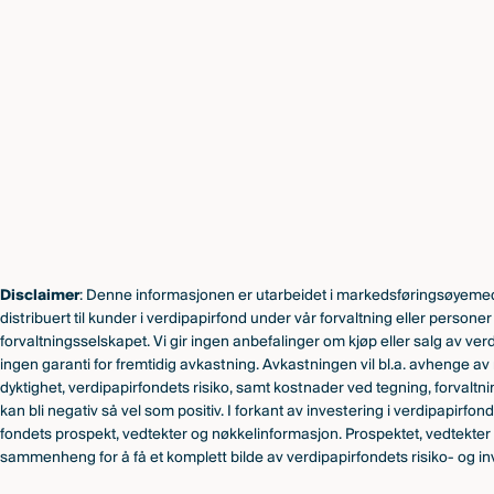
Disclaimer
: Denne informasjonen er utarbeidet i markedsføringsøyemed
distribuert til kunder i verdipapirfond under vår forvaltning eller persone
forvaltningsselskapet. Vi gir ingen anbefalinger om kjøp eller salg av verd
ingen garanti for fremtidig avkastning. Avkastningen vil bl.a. avhenge av
dyktighet, verdipapirfondets risiko, samt kostnader ved tegning, forvaltn
kan bli negativ så vel som positiv. I forkant av investering i verdipapirfo
fondets prospekt, vedtekter og nøkkelinformasjon. Prospektet, vedtekter
sammenheng for å få et komplett bilde av verdipapirfondets risiko- og inv