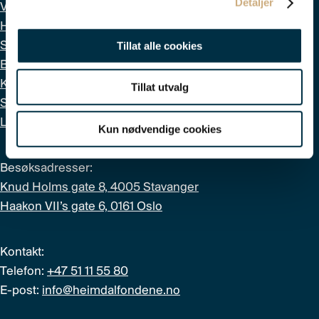
Detaljer
Våre fond
Hvorfor Heimdal
Siste nytt
Tillat alle cookies
Bærekraft
Kontakt
Tillat utvalg
Start fondssparingen
Logg inn
Kun nødvendige cookies
Besøksadresser:
Knud Holms gate 8, 4005 Stavanger
Haakon VII’s gate 6, 0161 Oslo
Kontakt:
Telefon:
+47 51 11 55 80
E-post:
info@heimdalfondene.no