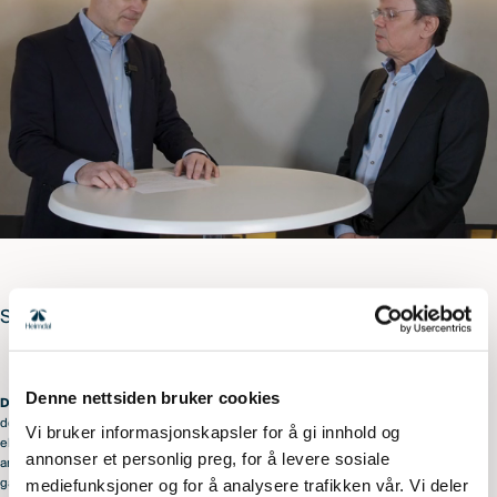
Se presentasjonen
her
.
Denne nettsiden bruker cookies
Disclaimer
: Denne informasjonen er utarbeidet i markedsføringsøyemed. Dette
dokument / innhold er distribuert til kunder i verdipapirfond under vår forvaltning
Vi bruker informasjonskapsler for å gi innhold og
eller personer og foretak i kontakt med forvaltningsselskapet. Vi gir ingen
annonser et personlig preg, for å levere sosiale
anbefalinger om kjøp eller salg av verdipapirer. Historisk avkastning er ingen
mediefunksjoner og for å analysere trafikken vår. Vi deler
garanti for fremtidig avkastning. Avkastningen vil bl.a. avhenge av