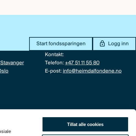
Start fondssparingen
Logg inn
Kontakt:
 Stavanger
Telefon:
+47 51 11 55 80
Oslo
E-post:
info@heimdalfondene.no
Tillat alle cookies
osiale
iv. Les