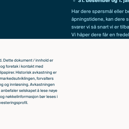
31. desember og 1. j
Har dere spørsmål eller 
åpningstidene, kan dere 
svarer vi så snart vi er tilb
Vi håper dere får en fred
. Dette dokument / innhold er
r og foretak i kontakt med
ipapirer. Historisk avkastning er
 markedsutviklingen, forvalters
ing og innløsning. Avkastningen
nd anbefaler selskapet å lese nøye
 og nøkkelinformasjon bør leses i
esteringsprofil.