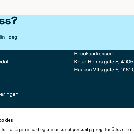
oss?
n i dag.
Besøksadresser:
mdal
Knud Holms gate 8, 4005
Haakon VII’s gate 6, 0161 
paringen
ookies
 avkastning. Fremtidig avkastning vil blant annet avhenge av
er for å gi innhold og annonser et personlig preg, for å levere s
 og kostnader. Avkastningen kan bli negativ så vel som posit