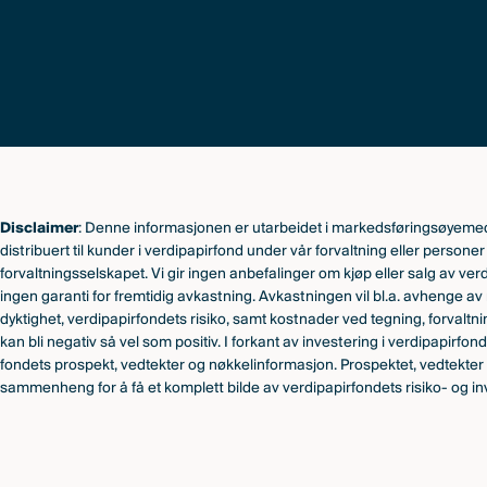
Disclaimer
: Denne informasjonen er utarbeidet i markedsføringsøyemed
distribuert til kunder i verdipapirfond under vår forvaltning eller persone
forvaltningsselskapet. Vi gir ingen anbefalinger om kjøp eller salg av verd
ingen garanti for fremtidig avkastning. Avkastningen vil bl.a. avhenge av
dyktighet, verdipapirfondets risiko, samt kostnader ved tegning, forvaltn
kan bli negativ så vel som positiv. I forkant av investering i verdipapirfo
fondets prospekt, vedtekter og nøkkelinformasjon. Prospektet, vedtekter
sammenheng for å få et komplett bilde av verdipapirfondets risiko- og inv