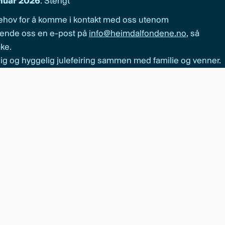
anuar 2026
: Stengt
behov for å komme i kontakt med oss utenom
sende oss en e-post på
info@heimdalfondene.no
, så
ake.
elig og hyggelig julefeiring sammen med familie og venner.