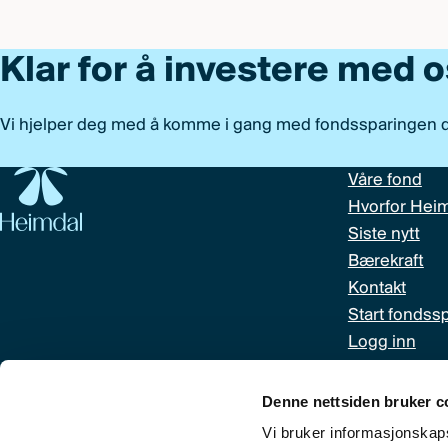
Klar for å investere med 
Vi hjelper deg med å komme i gang med fondssparingen di
Våre fond
Hvorfor Hei
Siste nytt
Bærekraft
Kontakt
Start fondss
Logg inn
Denne nettsiden bruker c
Historisk avkastning er ingen garanti for fremtidig
Vi bruker informasjonskapsl
markedsutviklingen, forvalterens dyktighet, fondets risiko