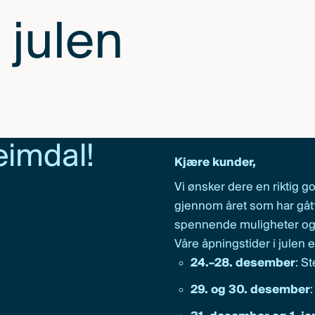
 julen
Heimdal!
Kjære kunder,
Vi ønsker dere en riktig god
gjennom året som har gått.
spennende muligheter og 
Våre åpningstider i julen 
24.–28. desember
: S
29. og 30. desember