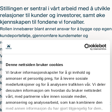
Stillingen er sentral i vårt arbeid med å utvikle
relasjoner til kunder og investorer, samt øke
kjennskapen til fondene vi forvalter.
Rollen innebærer blant annet ansvar for å bygge opp egen
kundeportefølje, gjennomføre kundemøter og
representere våre fond ut mot markedet i tett samarbeid
med forvalterteamet.
Vi ser etter deg som har erfaring fra salg, gjerne innen
finans eller bank, og som motiveres av ansvar,
Denne nettsiden bruker cookies
relasjonsbygging og resultater. Du trives i et høyt tempo,
Vi bruker informasjonskapsler for å gi innhold og
jobber strukturert og har en kommersiell tilnærming til
annonser et personlig preg, for å levere sosiale
kundearbeid.
mediefunksjoner og for å analysere trafikken vår. Vi deler
Heimdal Forvaltning AS er et uavhengig norsk
dessuten informasjon om hvordan du bruker nettstedet
vårt, med partnerne våre innen sosiale medier,
fondsforvaltningsselskap med konsesjon fra
annonsering og analysearbeid, som kan kombinere den
Finanstilsynet. Vi forvalter fem verdipapirfond med samlet
med annen informasjon du har gjort tilgjengelig for dem,
kapital på 10,5 milliarder kroner. Selskapet har 13 ansatte