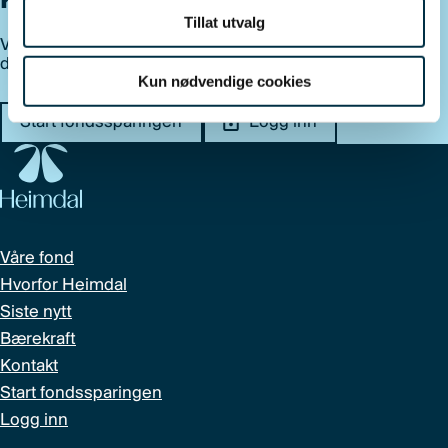
Klar for å investere med oss?
Tillat utvalg
Vi hjelper deg med å komme i gang med fondssparingen
din i dag.
Kun nødvendige cookies
Start fondssparingen
Logg inn
Våre fond
Hvorfor Heimdal
Siste nytt
Bærekraft
Kontakt
Start fondssparingen
Logg inn