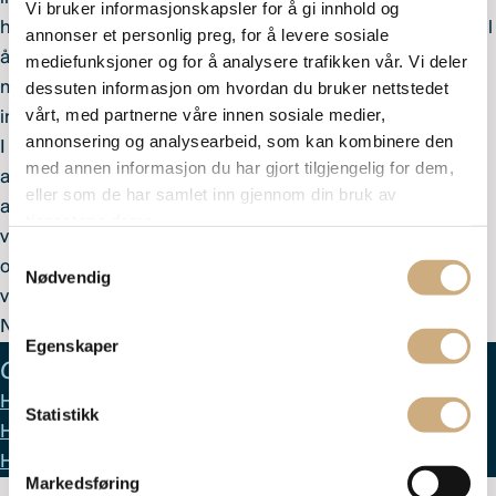
Vi bruker informasjonskapsler for å gi innhold og
hovedsakelig investere i lån utstedt av norske selskaper til
annonser et personlig preg, for å levere sosiale
å hovedsakelig investere i lån knyttet til det nordiske
mediefunksjoner og for å analysere trafikken vår. Vi deler
markedet, hvor det tillates at 25% av fondets midler kan
dessuten informasjon om hvordan du bruker nettstedet
vårt, med partnerne våre innen sosiale medier,
investeres utenfor Norden.
annonsering og analysearbeid, som kan kombinere den
I henhold til verdipapirfondlovens § 4-14 sjette ledd har
med annen informasjon du har gjort tilgjengelig for dem,
andelseierne anledning til gebyrfri innløsning av sine
eller som de har samlet inn gjennom din bruk av
andeler. Retten gjelder frem til fem dager før
tjenestene deres.
vedtektsendringene gjennomføres. Det gjøres
Samtykkevalg
oppmerksom på at innløsninger i henhold til fondenes
Nødvendig
vedtekter § 6 er gebyrfrie.
Nye vedtekter trer i kraft 28.11. 2025
Egenskaper
Oppdaterte vedtekter finner du her:
Heimdal Høyrente
Statistikk
Heimdal Norden Utbytte
Heimdal Utbytte
Markedsføring