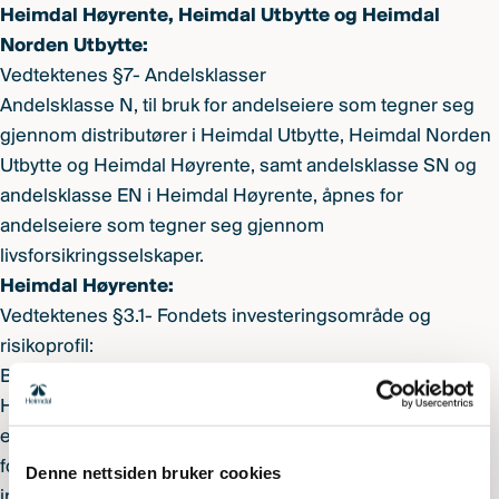
Heimdal Høyrente, Heimdal Utbytte og Heimdal
Norden Utbytte:
Vedtektenes §7- Andelsklasser
Andelsklasse N, til bruk for andelseiere som tegner seg
gjennom distributører i Heimdal Utbytte, Heimdal Norden
Utbytte og Heimdal Høyrente, samt andelsklasse SN og
andelsklasse EN i Heimdal Høyrente, åpnes for
andelseiere som tegner seg gjennom
livsforsikringsselskaper.
Heimdal Høyrente:
Vedtektenes §3.1- Fondets investeringsområde og
risikoprofil:
Beskrivelsen av Heimdal Høyrente endres fra at Heimdal
Høyrente er et
rentefond
til at Heimdal Høyrente er
et
annet rentefond
i henhold til Verdipapirfondenes
forenings definisjoner. Heimdal Høyrente endrer sin
Denne nettsiden bruker cookies
investeringsprofil ved at mandatet utvides fra å