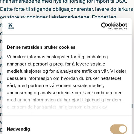
finansmarkedene med nye tollforslag for import til USA.
Dette førte til stigende obligasjonsrenter, lavere dollarkurs
og store svingninger i aksjemarkedene. Fondet jeg
forvalter, Heimdal Utbytte, falt 10 prosent i verdi de første
dagene av april. Men så snudde det – og siden bunnen
har fondet gitt over 20 prosent positiv avkastning.
Denne nettsiden bruker cookies
Jeg tør anta at mange av dem som solgte i april, gikk glipp
Vi bruker informasjonskapsler for å gi innhold og
av hele denne oppturen.
annonser et personlig preg, for å levere sosiale
Nå tenker du kanskje at jeg, som forvalter, taper inntekter
mediefunksjoner og for å analysere trafikken vår. Vi deler
når kunder selger seg ut – og at jeg derfor aldri vil
dessuten informasjon om hvordan du bruker nettstedet
anbefale det. Det stemmer til en viss grad. Men jeg
vårt, med partnerne våre innen sosiale medier,
foretrekker en fornøyd kunde som har valgt å selge,
annonsering og analysearbeid, som kan kombinere den
fremfor en misfornøyd kunde som sitter igjen og angrer.
med annen informasjon du har gjort tilgjengelig for dem,
Jeg vet ikke om Oslo Børs vil ende med røde eller sorte tall
eller som de har samlet inn gjennom din bruk av
tjenestene deres.
neste uke. Aksjeinvesteringer handler om langsiktig
verdiskaping – ikke om hva som skjer i løpet av én uke.
Samtykkevalg
Nødvendig
Derfor mener jeg det er lurt å eie flere selskaper innen