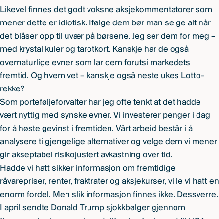
Likevel finnes det godt voksne aksjekommentatorer som
mener dette er idiotisk. Ifølge dem bør man selge alt når
det blåser opp til uvær på børsene. Jeg ser dem for meg –
med krystallkuler og tarotkort. Kanskje har de også
overnaturlige evner som lar dem forutsi markedets
fremtid. Og hvem vet – kanskje også neste ukes Lotto-
rekke?
Som porteføljeforvalter har jeg ofte tenkt at det hadde
vært nyttig med synske evner. Vi investerer penger i dag
for å høste gevinst i fremtiden. Vårt arbeid består i å
analysere tilgjengelige alternativer og velge dem vi mener
gir akseptabel risikojustert avkastning over tid.
Hadde vi hatt sikker informasjon om fremtidige
råvarepriser, renter, fraktrater og aksjekurser, ville vi hatt en
enorm fordel. Men slik informasjon finnes ikke. Dessverre.
I april sendte Donald Trump sjokkbølger gjennom