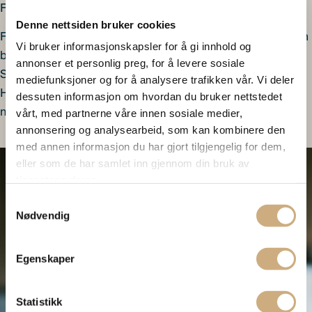
Forvalter
Denne nettsiden bruker cookies
Forvalter for Heimdal Høyrente med tidligere erfaring som
Vi bruker informasjonskapsler for å gi innhold og
både obligasjons- og aksjemegler i DNB Markets,
annonser et personlig preg, for å levere sosiale
SpareBank 1 Markets og Pareto Securities. Har forvaltet
mediefunksjoner og for å analysere trafikken vår. Vi deler
Heimdal høyrente siden 2019 og bidrar med dyptgående
dessuten informasjon om hvordan du bruker nettstedet
markedsinnsikt og praktisk erfaring.
vårt, med partnerne våre innen sosiale medier,
annonsering og analysearbeid, som kan kombinere den
med annen informasjon du har gjort tilgjengelig for dem,
eller som de har samlet inn gjennom din bruk av
tjenestene deres.
Samtykkevalg
Nødvendig
Egenskaper
Statistikk