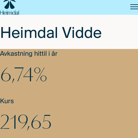
SKIP
TO
MAIN
CONTENT
Heimdal Vidde
Avkastning hittil i år
6,74%
Kurs
219,65